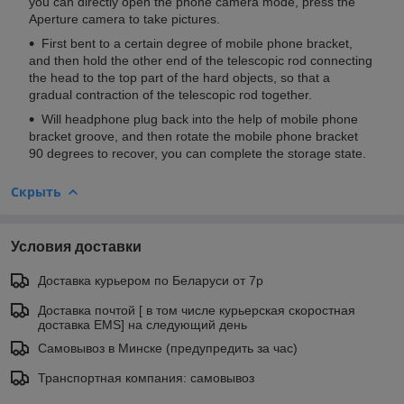
you can directly open the phone camera mode, press the
Aperture camera to take pictures.
First bent to a certain degree of mobile phone bracket,
and then hold the other end of the telescopic rod connecting
the head to the top part of the hard objects, so that a
gradual contraction of the telescopic rod together.
Will headphone plug back into the help of mobile phone
bracket groove, and then rotate the mobile phone bracket
90 degrees to recover, you can complete the storage state.
Скрыть
Условия доставки
Доставка курьером по Беларуси от 7р
Доставка почтой [ в том числе курьерская скоростная
доставка EMS] на следующий день
Самовывоз в Минске (предупредить за час)
Транспортная компания: самовывоз