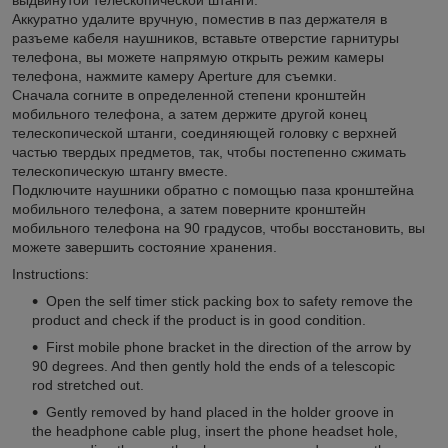
Аккуратно удалите вручную, поместив в паз держателя в
разъеме кабеля наушников, вставьте отверстие гарнитуры
телефона, вы можете напрямую открыть режим камеры
телефона, нажмите камеру Aperture для съемки.
Сначала согните в определенной степени кронштейн
мобильного телефона, а затем держите другой конец
телескопической штанги, соединяющей головку с верхней
частью твердых предметов, так, чтобы постепенно сжимать
телескопическую штангу вместе.
Подключите наушники обратно с помощью паза кронштейна
мобильного телефона, а затем поверните кронштейн
мобильного телефона на 90 градусов, чтобы восстановить, вы
можете завершить состояние хранения.
Instructions:
Open the self timer stick packing box to safety remove the
product and check if the product is in good condition.
First mobile phone bracket in the direction of the arrow by
90 degrees. And then gently hold the ends of a telescopic
rod stretched out.
Gently removed by hand placed in the holder groove in
the headphone cable plug, insert the phone headset hole,