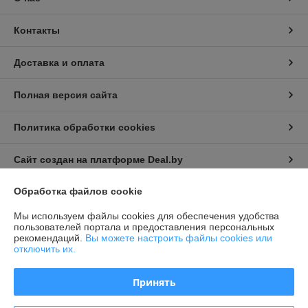
Контакты
Доставка и оплата
Полная версия сайта
Политика обработки cookies
Сайт создан на платформе Deal.by
Обработка файлов cookie
Информация для покупателя
Мы используем файлы cookies для обеспечения удобства
Индивидуальный предприниматель:
Индивидуальный
пользователей портала и предоставления персональных
предприниматель Семёнов Александр Борисович
рекомендаций.
Вы можете настроить файлы cookies или
г. Минск, ул. Козлова, д. 29а
отключить их.
Регистрационный номер ЕГР: 192194196
Принять
УНП: 192194196