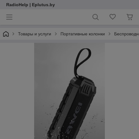
RadioHelp | Eplutus.by
Товары и услуги
Портативные колонки
Беспроводна