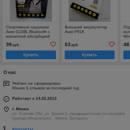
Спортивные наушники
Внешний аккумулятор
Пор
Awei G10BL Bluetooth с
Awei P91K
кол
магнитной абсорбцией
Wir
39
53
48
руб.
руб.
Купить
Купить
О нас
Рейтинг не сформирован
Менее 5 отзывов за последний год
Работает с 14.02.2013
г. Минск
ул. Козлова 29а, ул. Брыля 5, предворительно согласовать
приезд обязательно. , Минск, Беларусь
Контакты