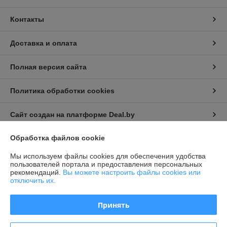
Контакты
Доставка и оплата
Полная версия сайта
Политика обработки cookies
Сайт создан на платформе Deal.by
Обработка файлов cookie
Информация для покупателя
Мы используем файлы cookies для обеспечения удобства
Индивидуальный предприниматель:
Индивидуальный
пользователей портала и предоставления персональных
предприниматель Семёнов Александр Борисович
рекомендаций.
Вы можете настроить файлы cookies или
г. Минск, ул. Козлова, д. 29а
отключить их.
Регистрационный номер ЕГР: 192194196
Принять
УНП: 192194196
Регистрационный орган: Минский горисполком