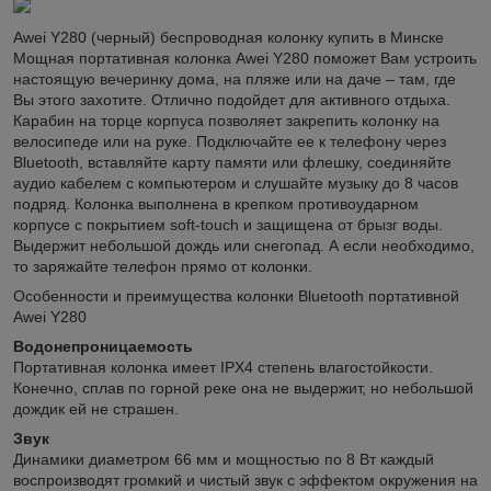
Awei Y280 (черный) беспроводная колонку купить в Минске
Мощная портативная колонка Awei Y280 поможет Вам устроить
настоящую вечеринку дома, на пляже или на даче – там, где
Вы этого захотите. Отлично подойдет для активного отдыха.
Карабин на торце корпуса позволяет закрепить колонку на
велосипеде или на руке. Подключайте ее к телефону через
Bluetooth, вставляйте карту памяти или флешку, соединяйте
аудио кабелем с компьютером и слушайте музыку до 8 часов
подряд. Колонка выполнена в крепком противоударном
корпусе с покрытием soft-touch и защищена от брызг воды.
Выдержит небольшой дождь или снегопад. А если необходимо,
то заряжайте телефон прямо от колонки.
Особенности и преимущества колонки Bluetooth портативной
Awei Y280
Водонепроницаемость
Портативная колонка имеет IPX4 степень влагостойкости.
Конечно, сплав по горной реке она не выдержит, но небольшой
дождик ей не страшен.
Звук
Динамики диаметром 66 мм и мощностью по 8 Вт каждый
воспроизводят громкий и чистый звук с эффектом окружения на