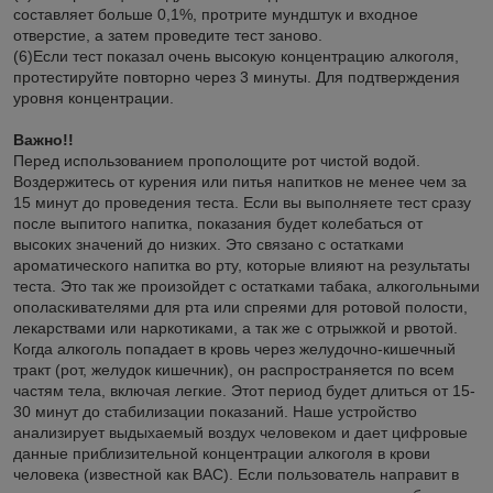
составляет больше 0,1%, протрите мундштук и входное
отверстие, а затем проведите тест заново.
(6)Если тест показал очень высокую концентрацию алкоголя,
протестируйте повторно через 3 минуты. Для подтверждения
уровня концентрации.
Важно!!
Перед использованием прополощите рот чистой водой.
Воздержитесь от курения или питья напитков не менее чем за
15 минут до проведения теста. Если вы выполняете тест сразу
после выпитого напитка, показания будет колебаться от
высоких значений до низких. Это связано с остатками
ароматического напитка во рту, которые влияют на результаты
теста. Это так же произойдет с остатками табака, алкогольными
ополаскивателями для рта или спреями для ротовой полости,
лекарствами или наркотиками, а так же с отрыжкой и рвотой.
Когда алкоголь попадает в кровь через желудочно-кишечный
тракт (рот, желудок кишечник), он распространяется по всем
частям тела, включая легкие. Этот период будет длиться от 15-
30 минут до стабилизации показаний. Наше устройство
анализирует выдыхаемый воздух человеком и дает цифровые
данные приблизительной концентрации алкоголя в крови
человека (известной как ВАС). Если пользователь направит в