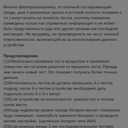
Многие факторы(например, остаточный газ окружающей
среды, дым и различные запахи в ротовой полости человека и
т.п.) могут влиять на точность тестов, поэтому показания
приведены только как справочная информация и не может
быть представлена в суде или других органах как последняя
инстанция. Ни продавец, ни производитель не несут никакой
ответственности, вытекающей из-за использования данного
устройства.
Предупреждение
(1)Обязательно проверьте что в мундштуке и приемном
отверстии нет остатков алкоголя от прошлого теста. Прежде
чем начать новый тест. Это поможет получить более точные
данные.
(2)Интенсивность тестов не должна превышать 4-х тестов
подряд, после 4-х тестов устройству необходимо дать
отдохнуть около 2-х-3-х минут.
(3)Если устройство не используется, храните его в теплом
сухом месте.
(4)Когда индикатор уровня заряда батареи мигает, показания
будут неверные, пожалуйста замените батарею и проведите
заново настройки. (щелочная батарея типа ААА)
(5)Если разница между 2-мя последовательными тестами