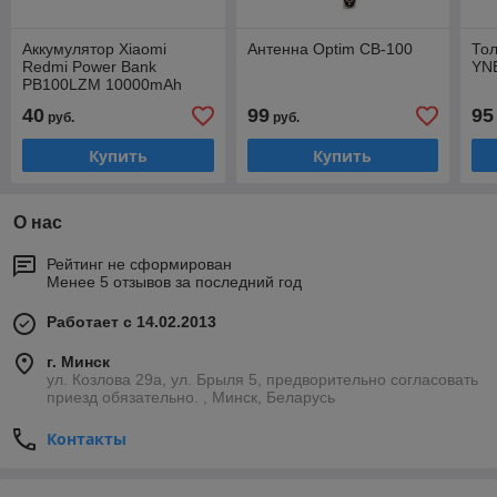
Аккумулятор Xiaomi
Антенна Optim CB-100
То
Redmi Power Bank
YNB
PB100LZM 10000mAh
White
40
99
95
руб.
руб.
Купить
Купить
О нас
Рейтинг не сформирован
Менее 5 отзывов за последний год
Работает с 14.02.2013
г. Минск
ул. Козлова 29а, ул. Брыля 5, предворительно согласовать
приезд обязательно. , Минск, Беларусь
Контакты