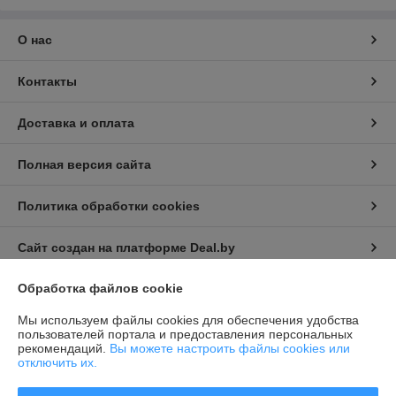
О нас
Контакты
Доставка и оплата
Полная версия сайта
Политика обработки cookies
Сайт создан на платформе Deal.by
Обработка файлов cookie
Информация для покупателя
Мы используем файлы cookies для обеспечения удобства
Индивидуальный предприниматель:
Индивидуальный
пользователей портала и предоставления персональных
предприниматель Семёнов Александр Борисович
рекомендаций.
Вы можете настроить файлы cookies или
г. Минск, ул. Козлова, д. 29а
отключить их.
Регистрационный номер ЕГР: 192194196