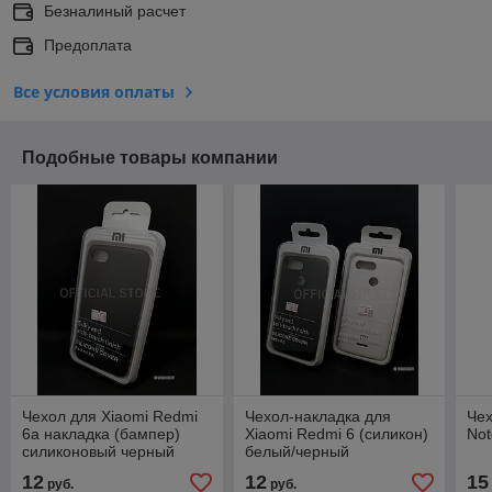
Безналиный расчет
Предоплата
Все условия оплаты
Подобные товары компании
Чехол для Xiaomi Redmi
Чехол-накладка для
Чех
6a накладка (бампер)
Xiaomi Redmi 6 (силикон)
Not
силиконовый черный
белый/черный
матовый
12
12
15
руб.
руб.