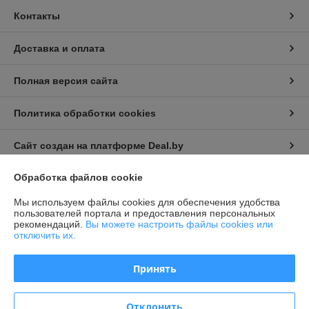
Контакты
Доставка и оплата
Полная версия сайта
Политика обработки cookies
Сайт создан на платформе Deal.by
Обработка файлов cookie
Информация для покупателя
Мы используем файлы cookies для обеспечения удобства
Индивидуальный предприниматель:
Индивидуальный
пользователей портала и предоставления персональных
предприниматель Семёнов Александр Борисович
рекомендаций.
Вы можете настроить файлы cookies или
г. Минск, ул. Козлова, д. 29а
отключить их.
Регистрационный номер ЕГР: 192194196
Принять
УНП: 192194196
Регистрационный орган: Минский горисполком
Отклонить