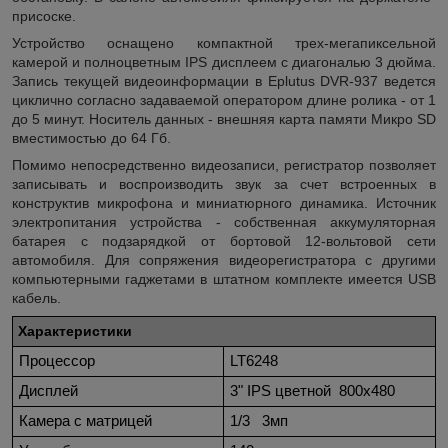
присоске.
Устройство оснащено компактной трех-мегапиксельной
камерой и полноцветным IPS дисплеем с диагональю 3 дюйма.
Запись текущей видеоинформации в Eplutus DVR-937 ведется
циклично согласно задаваемой оператором длине ролика - от 1
до 5 минут. Носитель данных - внешняя карта памяти Микро SD
вместимостью до 64 Гб.
Помимо непосредственно видеозаписи, регистратор позволяет
записывать и воспроизводить звук за счет встроенных в
конструктив микрофона и миниатюрного динамика. Источник
электропитания устройства - собственная аккумуляторная
батарея с подзарядкой от бортовой 12-вольтовой сети
автомобиля. Для сопряжения видеорегистратора с другими
компьютерными гаджетами в штатном комплекте имеется USB
кабель.
Характеристики
Процессор
LT6248
Дисплей
3" IPS цветной 800x480
Камера с матрицей
1/3 3мп