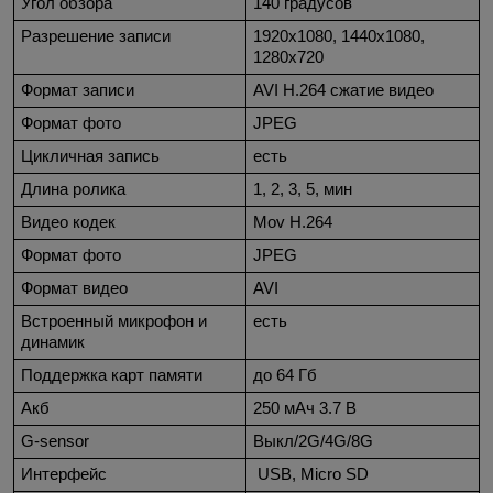
Угол обзора
140 градусов
Разрешение записи
1920х1080, 1440x1080,
1280х720
Формат записи
AVI H.264 сжатие видео
Формат фото
JPEG
Цикличная запись
есть
Длина ролика
1, 2, 3, 5, мин
Видео кодек
Mov H.264
Формат фото
JPEG
Формат видео
AVI
Встроенный микрофон и
есть
динамик
Поддержка карт памяти
до 64 Гб
Акб
250 мАч 3.7 В
G-sensor
Выкл/2G/4G/8G
Интерфейс
USB, Micro SD