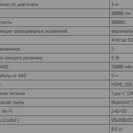
азмер по диагонали
3 м
10000 лм
тность
10000:1
рекции трапецевидных искажений
вертикаль
Android 9.
динамиков
2
ь каждого динамика
5 Вт
 АКБ
15000 мАч 
аботы от АКБ
5 ч
ы
HDMI, USB
ние питания
Type-C 12
одная связь
Bluetooth 
 Wi-Fi
2.4G+5G
ы (ШхВхГ)
95х160х95
0.9 кг