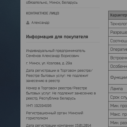
обязательно., Минск, Беларусь
Характер
Александр
Техноло
Разреше
Информация для покупателя
Соотнош
Операти
Индивидуальный предприниматель
Семёнов Александр Борисович
Встроен
г. Минск, ул. Козлова, д. 29а
Особенн
Дата регистрации в Торговом реестре/
Реестре бытовых услуг: Не подлежит
Функции
занесению в реестр
Номер в Торговом реестре/Реестре
Лампа
бытовых услуг: Не подлежит занесению в
Срок сл
реестр, Республика Беларусь
Мин. пр
УНП: 192194196
Регистрационный орган: Минский
Макс. п
горисполком
Мин. ра
Дата регистрации компании: 15.01.2014