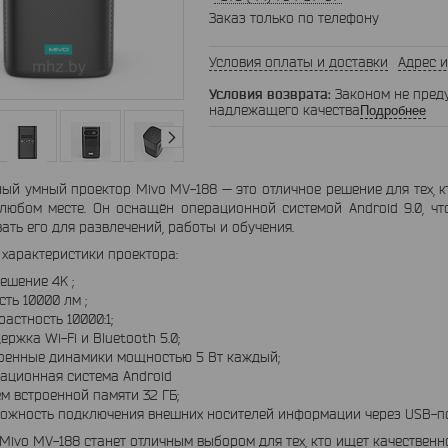
Заказ только по телефону
Условия оплаты и доставки
Адрес и
Законом не пред
надлежащего качества
Подробнее
ый умный проектор Mivo MV-188 — это отличное решение для тех, 
 любом месте. Он оснащён операционной системой Android 9.0, ч
ать его для развлечений, работы и обучения.
характеристики проектора:
ешение 4K ;
сть 10000 лм ;
растность 10000:1;
ержка Wi-Fi и Bluetooth 5.0;
оенные динамики мощностью 5 Вт каждый;
ационная система Android
м встроенной памяти 32 ГБ;
ожность подключения внешних носителей информации через USB-по
Mivo MV-188 станет отличным выбором для тех, кто ищет качественн