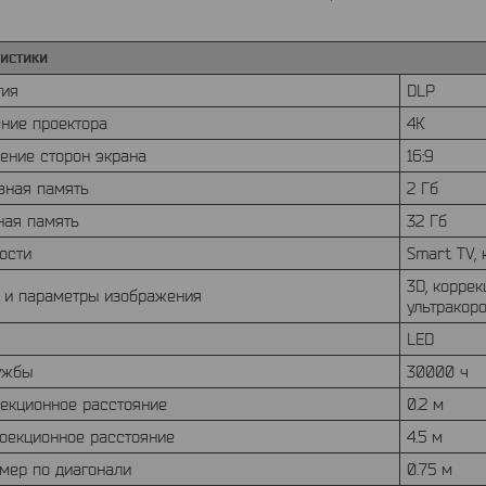
истики
гия
DLP
ние проектора
4К
ение сторон экрана
16:9
вная память
2 Гб
ная память
32 Гб
ости
Smart TV, 
3D, корре
 и параметры изображения
ультракор
LED
ужбы
30000 ч
оекционное расстояние
0.2 м
роекционное расстояние
4.5 м
змер по диагонали
0.75 м