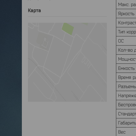
Макс. р
Карта
Яркость
Контрас
Тип кор
ОС
Кол-во 
Мощност
Емкость
Время р
Разъем
Напряже
Беспров
Стандарт
Габарит
Вес