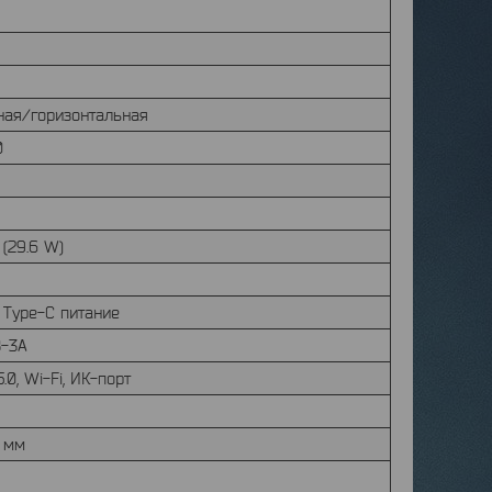
ная/горизонтальная
0
(29.6 W)
, Type-C питание
В-3А
5.0, Wi-Fi, ИК-порт
 мм