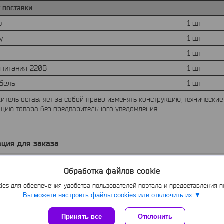
 поставки
р
1 шт
у
1 шт
1 шт
 питания 220В
1 шт
абель
1 шт
итель оставляет за собой право изменять конструкцию, технические
цию товара без предварительного уведомления.
ция для заказа
 уточняйте
Обработка файлов cookie
es для обеспечения удобства пользователей портала и предоставления 
Вы можете настроить файлы cookies или отключить их.
Принять все
Сайт создан на платформе Deal.by
Отклонить