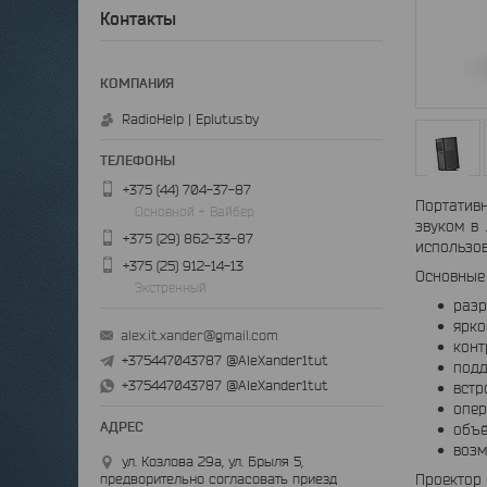
Контакты
RadioHelp | Eplutus.by
+375 (44) 704-37-87
Портативн
Основной + Вайбер
звуком в
+375 (29) 862-33-87
использов
+375 (25) 912-14-13
Основные 
Экстренный
разр
ярко
alex.it.xander@gmail.com
конт
+375447043787 @AleXander1tut
подд
+375447043787 @AleXander1tut
встр
опер
объё
возм
ул. Козлова 29а, ул. Брыля 5,
Проектор 
предворительно согласовать приезд