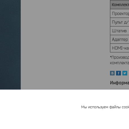
Комплект
Проекто
Пульт д/
Штатив
Адаптер
HDMI-к
*Производ
комплекта
Информа
Цена:
Цену
Мы используем файлы cooki