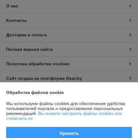
О нас
Контакты
Доставка и оплата
Полная версия сайта
Политика обработки cookies
Сайт создан на платформе Deal.by
Обработка файлов cookie
Информация для покупателя
Мы используем файлы cookies для обеспечения удобства
Индивидуальный предприниматель:
Индивидуальный
пользователей портала и предоставления персональных
предприниматель Семёнов Александр Борисович
рекомендаций.
Вы можете настроить файлы cookies или
г. Минск, ул. Козлова, д. 29а
отключить их.
Регистрационный номер ЕГР: 192194196
Принять
УНП: 192194196