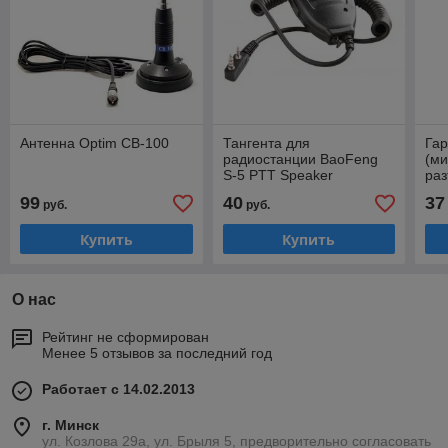
Антенна Optim CB-100
Тангента для
Га
радиостанции BaoFeng
(ми
S-5 PTT Speaker
ра
Microphone
рац
99
40
37
руб.
руб.
Купить
Купить
О нас
Рейтинг не сформирован
Менее 5 отзывов за последний год
Работает с 14.02.2013
г. Минск
ул. Козлова 29а, ул. Брыля 5, предворительно согласовать