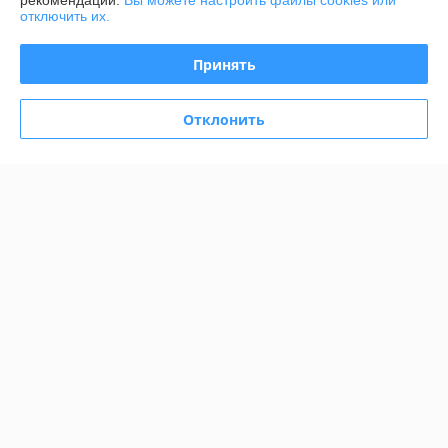
рекомендаций.
Вы можете настроить файлы cookies или
отключить их.
О нас
Принять
Контакты
Отклонить
Доставка и оплата
Полная версия сайта
Политика обработки cookies
Сайт создан на платформе Deal.by
Информация для покупателя
Индивидуальный предприниматель:
Индивидуальный
предприниматель Семёнов Александр Борисович
г. Минск, ул. Козлова, д. 29а
Регистрационный номер ЕГР: 192194196