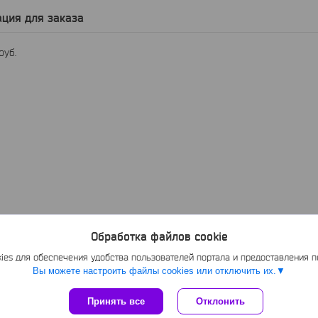
ция для заказа
руб.
Обработка файлов cookie
es для обеспечения удобства пользователей портала и предоставления 
Вы можете настроить файлы cookies или отключить их.
Сайт создан на платформе Deal.by
Принять все
Отклонить
Политика обработки файлов cookies