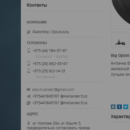
Контакты
RadioHelp | Eplutus.by
+375 (44) 704-37-87
Big Optim
Основной + Вайбер
Антенна B
+375 (29) 862-33-87
железной 
+375 (25) 912-14-13
лучших ан
Экстренный
alex.it.xander@gmail.com
+375447043787 @AleXander1tut
+375447043787 @AleXander1tut
Характе
ул. Козлова 29а, ул. Брыля 5,
предворительно согласовать приезд