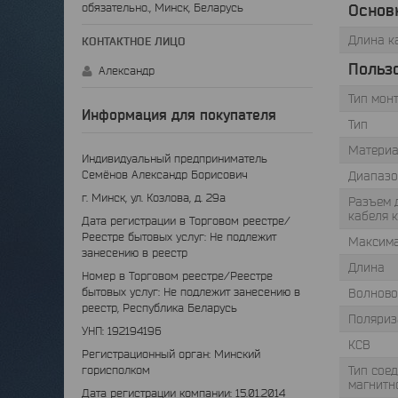
Основ
обязательно., Минск, Беларусь
Длина к
Польз
Александр
Тип мон
Информация для покупателя
Тип
Материа
Индивидуальный предприниматель
Семёнов Александр Борисович
Диапазо
г. Минск, ул. Козлова, д. 29а
Разъем 
кабеля 
Дата регистрации в Торговом реестре/
Реестре бытовых услуг: Не подлежит
Максима
занесению в реестр
Длина
Номер в Торговом реестре/Реестре
бытовых услуг: Не подлежит занесению в
Волново
реестр, Республика Беларусь
Поляриз
УНП: 192194196
КСВ
Регистрационный орган: Минский
горисполком
Тип сое
магнитн
Дата регистрации компании: 15.01.2014