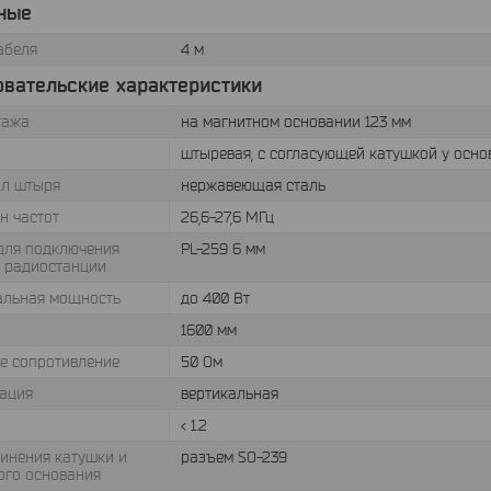
ные
абеля
4 м
овательские характеристики
тажа
на магнитном основании 123 мм
штыревая, с согласующей катушкой у осно
л штыря
нержавеющая сталь
н частот
26,6-27,6 МГц
для подключения
PL-259 6 мм
к радиостанции
льная мощность
до 400 Вт
1600 мм
е сопротивление
50 Ом
ация
вертикальная
< 1.2
динения катушки и
разъем SO-239
ого основания