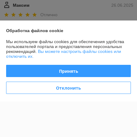
Максим
26.06.2025
Отлично
все было на высшем!🥹🥹
Обработка файлов cookie
Показать все отзывы
Мы используем файлы cookies для обеспечения удобства
пользователей портала и предоставления персональных
рекомендаций.
Вы можете настроить файлы cookies или
отключить их.
О нас
Принять
Контакты
Отклонить
Доставка и оплата
Полная версия сайта
Политика обработки cookies
Сайт создан на платформе Deal.by