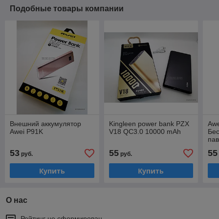
Подобные товары компании
Внешний аккумулятор
Kingleen power bank PZX
Awe
Awei P91K
V18 QC3.0 10000 mAh
Бес
па
53
55
55
руб.
руб.
Купить
Купить
О нас
Рейтинг не сформирован