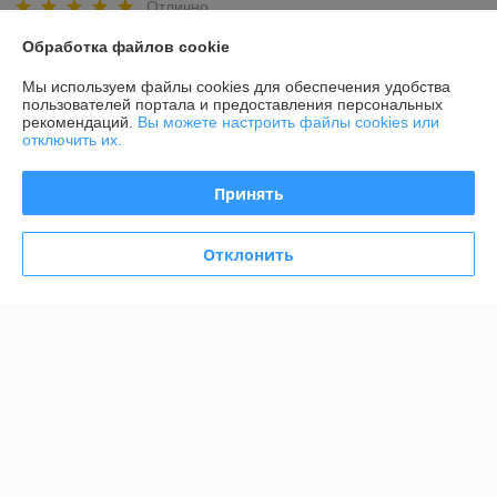
Отлично
Обработка файлов cookie
все было на высшем!🥹🥹
Мы используем файлы cookies для обеспечения удобства
Показать все отзывы
пользователей портала и предоставления персональных
рекомендаций.
Вы можете настроить файлы cookies или
отключить их.
О нас
Принять
Контакты
Отклонить
Доставка и оплата
Полная версия сайта
Политика обработки cookies
Сайт создан на платформе Deal.by